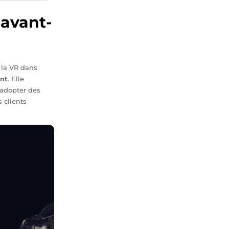
 avant-
e la VR dans
ant
. Elle
 adopter des
s clients