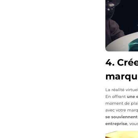
4. Cré
marqu
La réal
ité virtue
En
offrant
une 
mome
nt de plai
avec votr
e marq
se
souviennent
entreprise
, vou