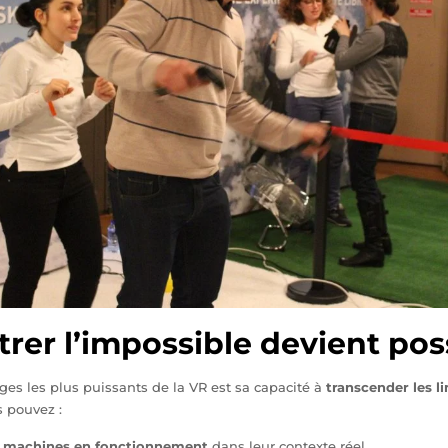
trer l’impossible devient pos
ges les plus puissants de la VR est sa capacité à
transcender les l
s pouvez :
s
machines en fonctionnement
dans leur contexte réel