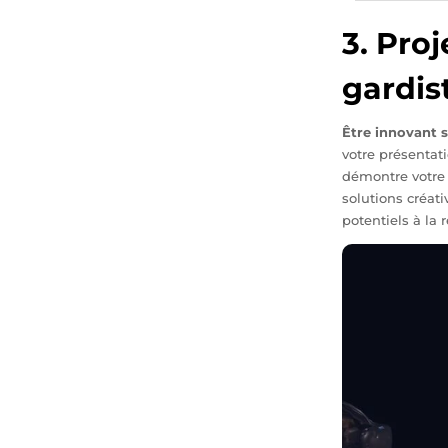
3. Pro
gardis
Être innovant 
votre présentat
démontre votre 
solutions créati
potentiels à la 