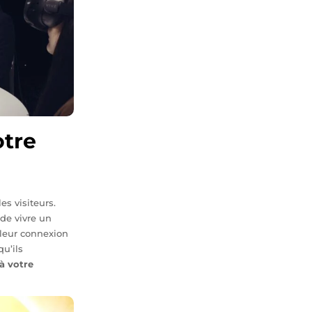
otre
les
visiteurs.
 de
vivre un
 leur conn
exion
qu’ils
 à
votre