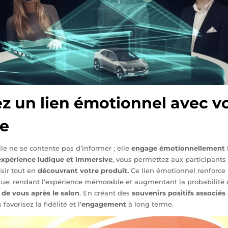
ez un lien émotionnel avec v
e
lle ne
se contente pas
d’informer ;
elle
engage émotionnellement
expé
rience ludique et
immersive
, vous
permettez aux
participants
sir tout
en
découvrant votr
e produit.
Ce
lien émotionnel ren
force
ue, rendant l
‘expérience mém
orable et augm
entant la prob
abilité 
 de
vous après le
salon
. En cré
ant des
souvenirs posi
tifs associés
s
favorisez la
fidélité et l
‘
engagement
à
long terme.