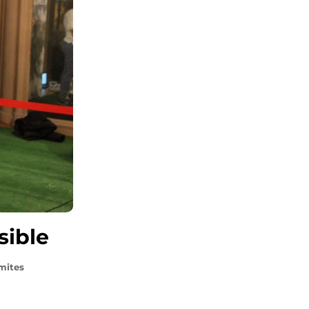
sible
imites