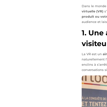
Dans le monde c
virtuelle (VR)
s
produit ou votr
audience et lai
1. Une 
visiteu
La VR est un
ai
naturellement l’
enclins à s’arrê
conversations si