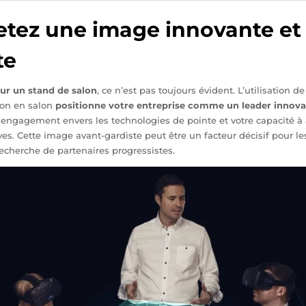
jetez une image innovante et
te
sur un stand de salon
, ce n’est pas toujours évident. L’utilisation d
ion en salon
positionne votre entreprise comme un leader innov
engagement envers les technologies de pointe et votre capacité à
ves. Cette image avant-gardiste peut être un facteur décisif pour le
recherche de partenaires progressistes.