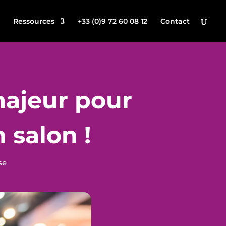
Ressources
+33 (0)9 72 60 08 12
Contact
 majeur pour
 salon !
se