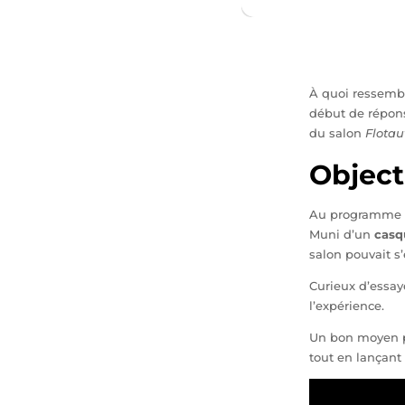
À quoi ressembl
début de répons
du salon
Flotau
Object
Au programme : 
Muni d’un
casqu
salon pouvait s’
Curieux d’essaye
l’expérience.
Un bon moyen p
tout en lançant