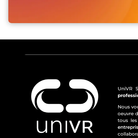
UniVR S
professi
Nous vo
oeuvre d
tous le
entrepri
collabor